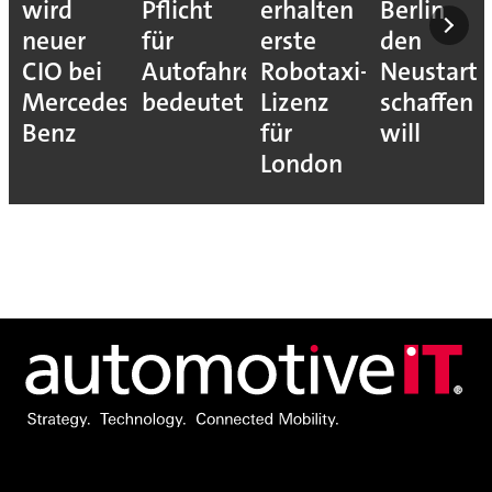
wird
Pflicht
erhalten
Berlin
neuer
für
erste
den
CIO bei
Autofahrer
Robotaxi-
Neustart
Mercedes-
bedeutet
Lizenz
schaffen
Benz
für
will
London