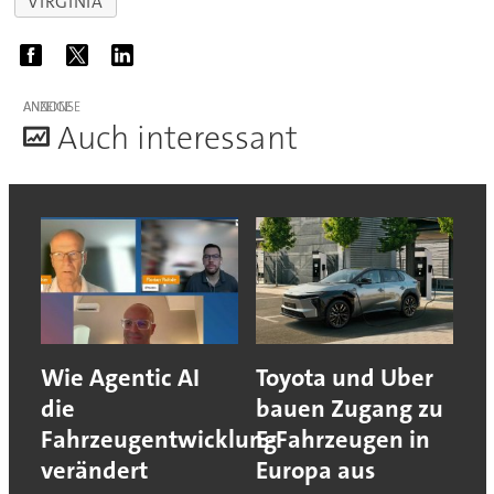
VIRGINIA
ANZEIGE
A
uch interessant
Wie Agentic AI
Toyota und Uber
die
bauen Zugang zu
Fahrzeugentwicklung
E-Fahrzeugen in
verändert
Europa aus