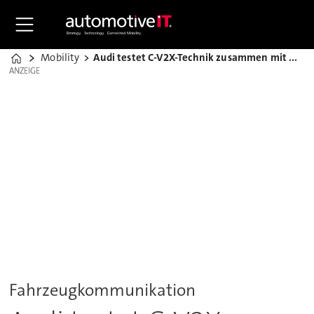
Mobility
Audi testet C-V2X-Technik zusammen mit Qualcomm
Home
ANZEIGE
ANZEIGE
Fahrzeugkommunikation