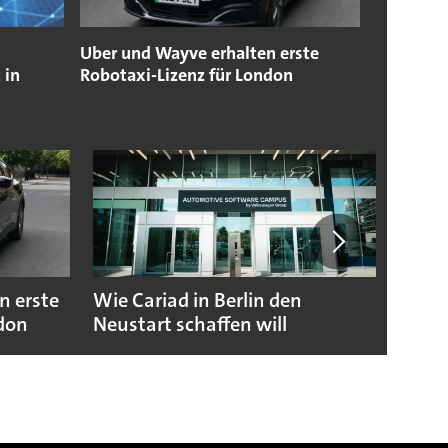
Uber und Wayve erhalten erste
 in
Robotaxi-Lizenz für London
n erste
Wie Cariad in Berlin den
Wie A
ndon
Neustart schaffen will
sicht