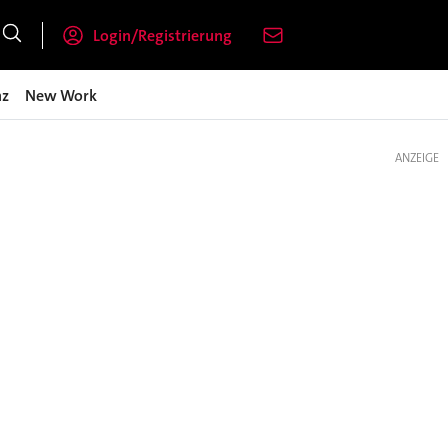
Login/Registrierung
nz
New Work
ANZEIGE