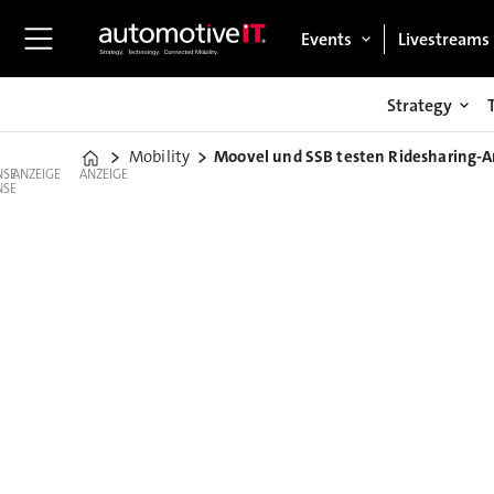
Events
Livestreams
Strategy
Mobility
Moovel und SSB testen Ridesharing-
Home
ANZEIGE
ANZEIGE