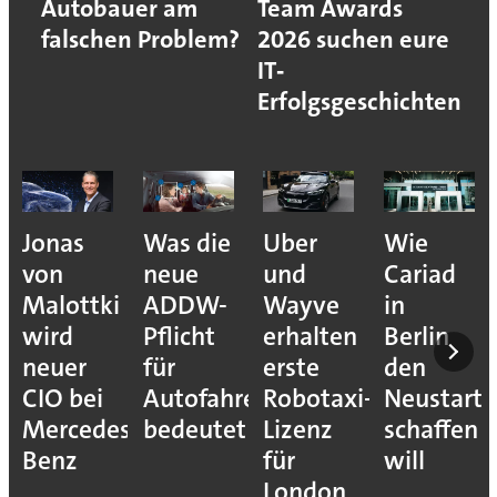
Autobauer am
Team Awards
falschen Problem?
2026 suchen eure
IT‐
Erfolgsgeschichten
Was die
Uber
Wie
Wie
neue
und
Cariad
Asset
ADDW-
Wayve
in
Inventory
Pflicht
erhalten
Berlin
OT-
für
erste
den
Risiken
Autofahrer
Robotaxi-
Neustart
sichtbar
s-
bedeutet
Lizenz
schaffen
macht
für
will
London