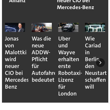
Allianz
neuer CIO bei
Mercedes-Benz
Jonas
Was die
Uber
Wie
von
neue
und
Cariad
Malottki
ADDW-
Wayve
in
wird
Pflicht
erhalten
Berlin
neuer
für
erste
den
CIO bei
Autofahrer
Robotaxi-
Neustart
Mercedes-
bedeutet
Lizenz
schaffen
Benz
für
will
London