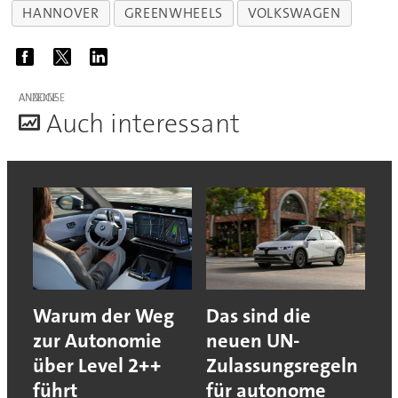
HANNOVER
GREENWHEELS
VOLKSWAGEN
ANZEIGE
A
uch interessant
Warum der Weg
Das sind die
zur Autonomie
neuen UN-
über Level 2++
Zulassungsregeln
führt
für autonome