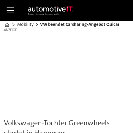
Mobility
VW beendet Carsharing-Angebot Quicar
Home
ANZEIGE
ANZEIGE
Volkswagen-Tochter Greenwheels
startet in Hannover