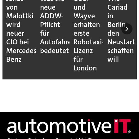
von
neue
und
Cariad
Malottki
ADDW-
Wayve
in
wird
Pflicht
erhalten
Berlin
neuer
für
erste
den
CIO bei
Autofahrer
Robotaxi-
Neustart
Mercedes-
bedeutet
Lizenz
schaffen
Benz
für
will
London