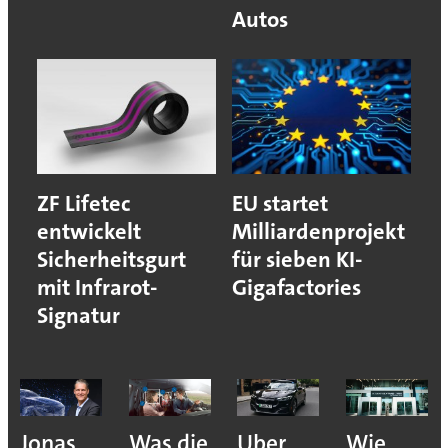
Autos
ZF Lifetec
EU startet
entwickelt
Milliardenprojekt
Sicherheitsgurt
für sieben KI-
mit Infrarot-
Gigafactories
Signatur
Jonas
Was die
Uber
Wie