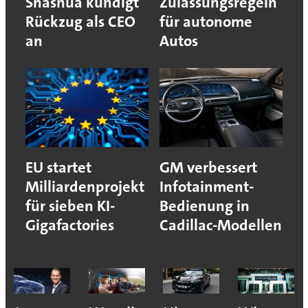
Shashua kündigt
Zulassungsregeln
Rückzug als CEO
für autonome
an
Autos
EU startet
GM verbessert
Milliardenprojekt
Infotainment-
für sieben KI-
Bedienung in
Gigafactories
Cadillac-Modellen