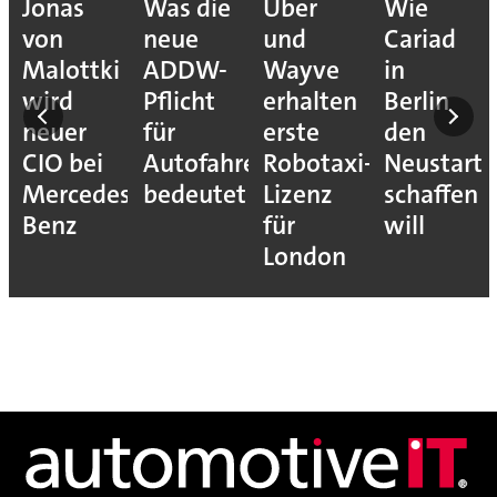
Jonas
Was die
Uber
Wie
von
neue
und
Cariad
Malottki
ADDW-
Wayve
in
wird
Pflicht
erhalten
Berlin
neuer
für
erste
den
CIO bei
Autofahrer
Robotaxi-
Neustart
Mercedes-
bedeutet
Lizenz
schaffen
Benz
für
will
London