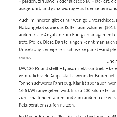
– pardon: zirrusweiß oder südseeblau – lackiert, di
ausgeführt, und ganz wichtig – auf der Seitenwand s
Auch im Inneren gibt es nur wenige Unterschiede.
Platzangebot sowie das Kofferraumvolumen (501 bis 
anderem die Angaben zum Energiemanagement darges
(rote Pfeile). Diese Darstellungen kennt man auc
Umsetzung der eigenen Fahrweise punkt –und pfei
ANZEIGE
Und M
kW/180 PS und stellt – typisch Elektroantrieb – b
vermutlich viele Ampelstarts, wenn der Fahrer behe
Tonnen schweres Fahrzeug. Klar ist aber auch, wen
16,6 kWh angegeben wird. Bis zu 200 Kilometer si
zurückhaltender fahren und zum anderen die versc
Rekuperationsstufen nutzen.
Im Modus Economy Plus (E+) ist die Leistung auf 6