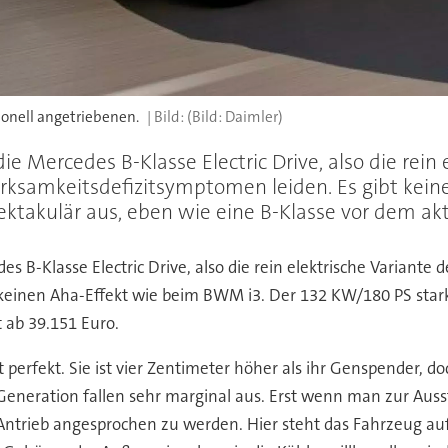
ionell angetriebenen.
(Bild: Daimler)
die Mercedes B-Klasse Electric Drive, also die rei
merksamkeitsdefizitsymptomen leiden. Es gibt kei
ktakulär aus, eben wie eine B-Klasse vor dem aktu
es B-Klasse Electric Drive, also die rein elektrische Variante
keinen Aha-Effekt wie beim BWM i3. Der 132 KW/180 PS stark
t ab 39.151 Euro.
st perfekt. Sie ist vier Zentimeter höher als ihr Genspender,
eneration fallen sehr marginal aus. Erst wenn man zur Ausstat
rieb angesprochen zu werden. Hier steht das Fahrzeug auf 18