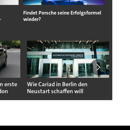
Findet Porsche seine Erfolgsformel
-
wieder?
n erste
Wie Cariad in Berlin den
Wie A
ndon
Neustart schaffen will
sicht