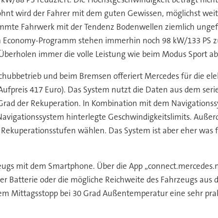
elohnt wird der Fahrer mit dem guten Gewissen, möglichst we
timmte Fahrwerk mit der Tendenz Bodenwellen ziemlich ungefi
: Im Economy-Programm stehen immerhin noch 98 kW/133 PS z
 Überholen immer die volle Leistung wie beim Modus Sport ab
bbetrieb und beim Bremsen offeriert Mercedes für die elekt
Aufpreis 417 Euro). Das System nutzt die Daten aus dem ser
n Grad der Rekuperation. In Kombination mit dem Navigation
Navigationssystem hinterlegte Geschwindigkeitslimits. Auße
 Rekuperationsstufen wählen. Das System ist aber eher was 
rzeugs mit dem Smartphone. Über die App „connect.mercedes
 der Batterie oder die mögliche Reichweite des Fahrzeugs aus
em Mittagsstopp bei 30 Grad Außentemperatur eine sehr prakt