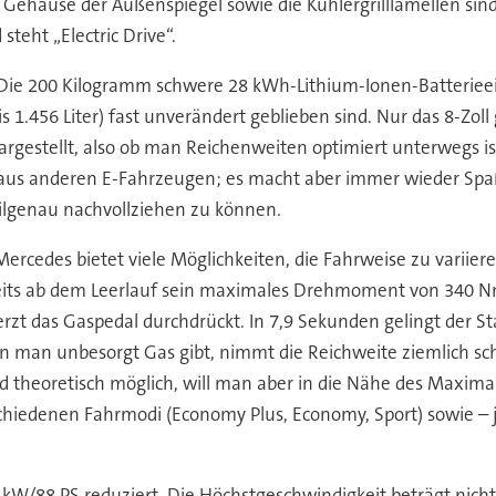
e Gehäuse der Außenspiegel sowie die Kühlergrilllamellen sin
teht „Electric Drive“.
 Die 200 Kilogramm schwere 28 kWh-Lithium-Ionen-Batterieei
1.456 Liter) fast unverändert geblieben sind. Nur das 8-Zoll
tellt, also ob man Reichenweiten optimiert unterwegs ist (
h aus anderen E-Fahrzeugen; es macht aber immer wieder Spa
lgenau nachvollziehen zu können.
ercedes bietet viele Möglichkeiten, die Fahrweise zu variiere
ereits ab dem Leerlauf sein maximales Drehmoment von 340 Nm
rzt das Gaspedal durchdrückt. In 7,9 Sekunden gelingt der St
n man unbesorgt Gas gibt, nimmt die Reichweite ziemlich sc
nd theoretisch möglich, will man aber in die Nähe des Max
hiedenen Fahrmodi (Economy Plus, Economy, Sport) sowie – 
5 kW/88 PS reduziert. Die Höchstgeschwindigkeit beträgt ni