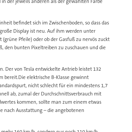
d in der jeweils anderen als der gewählten Farbe
nheit befindet sich im Zwischenboden, so dass das
 große Display ist neu. Auf ihm werden unter
grüne Pfeile) oder ob der Gasfuß zu nervös zuckt
ß, den bunten Pixeltreiben zu zuschauen und die
n. Der von Tesla entwickelte Antrieb leistet 132
 bereit.Die elektrische B-Klasse gewinnt
andardspurt, nicht schlecht für ein mindestens 1,7
hnell ab, zumal der Durchschnittsverbrauch mit
imalwertes kommen, sollte man zum einem etwas
je nach Ausstattung – die angebotenen
cht mehr 160 km/h, sondern nur noch 110 km/h.