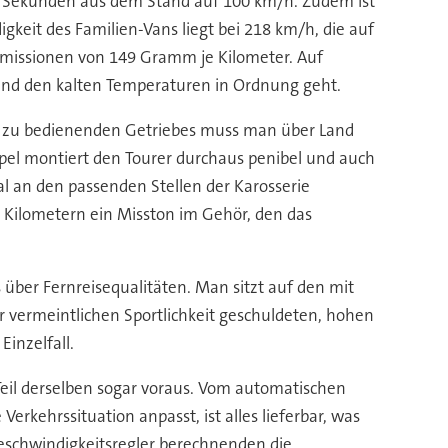
 8,9 Sekunden aus dem Stand auf 100 km/h. Zudem ist
keit des Familien-Vans liegt bei 218 km/h, die auf
Emissionen von 149 Gramm je Kilometer. Auf
 und den kalten Temperaturen in Ordnung geht.
nd zu bedienenden Getriebes muss man über Land
 Opel montiert den Tourer durchaus penibel und auch
l an den passenden Stellen der Karosserie
 Kilometern ein Misston im Gehör, den das
über Fernreisequalitäten. Man sitzt auf den mit
r vermeintlichen Sportlichkeit geschuldeten, hohen
inzelfall.
Teil derselben sogar voraus. Vom automatischen
erkehrssituation anpasst, ist alles lieferbar, was
Geschwindigkeitsregler berechnenden die