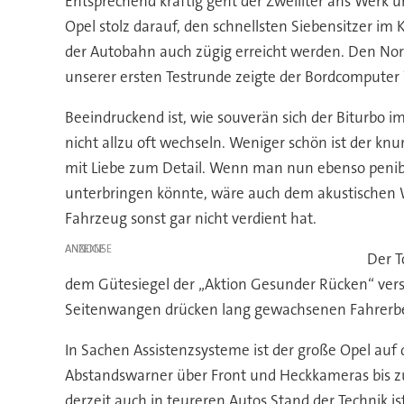
Entsprechend kräftig geht der Zweiliter ans Werk u
Opel stolz darauf, den schnellsten Siebensitzer i
der Autobahn auch zügig erreicht werden. Den Nor
unserer ersten Testrunde zeigte der Bordcomputer
Beeindruckend ist, wie souverän sich der Biturbo
nicht allzu oft wechseln. Weniger schön ist der kn
mit Liebe zum Detail. Wenn man nun ebenso penibel
unterbringen könnte, wäre auch dem akustischen W
Fahrzeug sonst gar nicht verdient hat.
ANZEIGE
Der T
dem Gütesiegel der „Aktion Gesunder Rücken“ verse
Seitenwangen drücken lang gewachsenen Fahrerbeine
In Sachen Assistenzsysteme ist der große Opel auf
Abstandswarner über Front und Heckkameras bis zu Xe
derzeit auch in teureren Autos Stand der Technik i