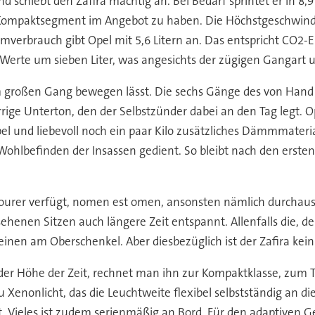
nd schiebt den Zafira mächtig an. Bei Bedarf sprintet er in
m Kompaktsegment im Angebot zu haben. Die Höchstgeschwindig
mverbrauch gibt Opel mit 5,6 Litern an. Das entspricht CO2-
 Werte um sieben Liter, was angesichts der zügigen Gangart
 im großen Gang bewegen lässt. Die sechs Gänge des von Ha
urrige Unterton, den der Selbstzünder dabei an den Tag legt.
 und liebevoll noch ein paar Kilo zusätzliches Dämmmateria
ohlbefinden der Insassen gedient. So bleibt nach den ersten
ourer verfügt, nomen est omen, ansonsten nämlich durchaus 
henen Sitzen auch längere Zeit entspannt. Allenfalls die, de
n am Oberschenkel. Aber diesbezüglich ist der Zafira kein E
 der Höhe der Zeit, rechnet man ihn zur Kompaktklasse, zum 
nonlicht, das die Leuchtweite flexibel selbstständig an die V
st. Vieles ist zudem serienmäßig an Bord. Für den adaptiven 