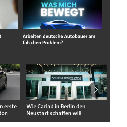
t
Arbeiten deutsche Autobauer am
falschen Problem?
n erste
Wie Cariad in Berlin den
Wie A
ndon
Neustart schaffen will
sicht