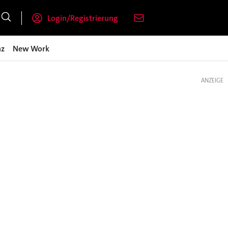
Login/Registrierung
nz
New Work
ANZEIGE