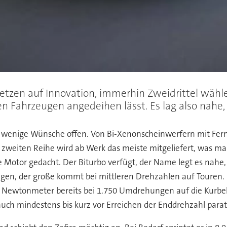
a setzen auf Innovation, immerhin Zweidrittel wähl
n Fahrzeugen angedeihen lässt. Es lag also nahe
ng wenige Wünsche offen. Von Bi-Xenonscheinwerfern mit Fer
r zweiten Reihe wird ab Werk das meiste mitgeliefert, was
e Motor gedacht. Der Biturbo verfügt, der Name legt es nahe,
ngen, der große kommt bei mittleren Drehzahlen auf Touren. 
0 Newtonmeter bereits bei 1.750 Umdrehungen auf die Kurbel
 auch mindestens bis kurz vor Erreichen der Enddrehzahl parat