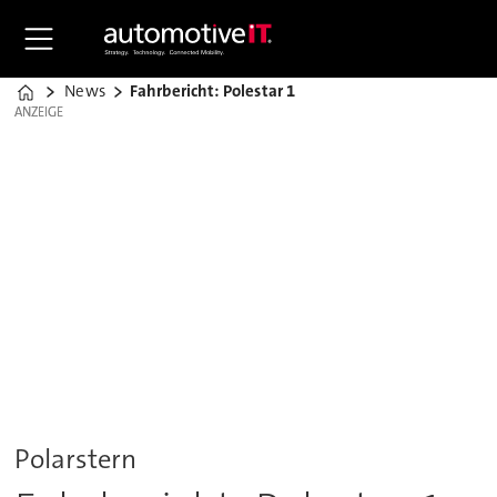
News
Fahrbericht: Polestar 1
Home
ANZEIGE
ANZEIGE
Polarstern