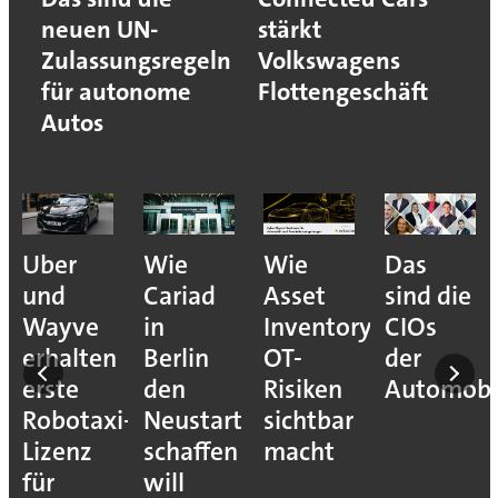
neuen UN-
stärkt
Zulassungsregeln
Volkswagens
für autonome
Flottengeschäft
Autos
Uber
Wie
Wie
Das
und
Cariad
Asset
sind die
Wayve
in
Inventory
CIOs
erhalten
Berlin
OT-
der
erste
den
Risiken
Automobil
Robotaxi-
Neustart
sichtbar
Lizenz
schaffen
macht
für
will