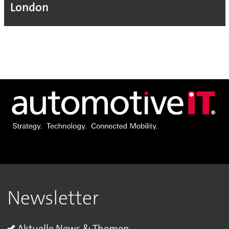
London
Newsletter
Aktuelle News & Themen