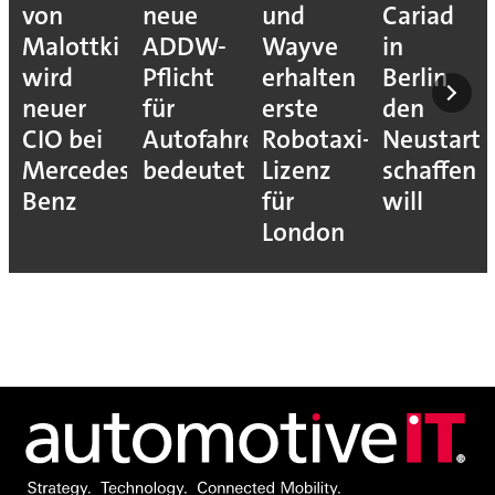
von
neue
und
Cariad
Malottki
ADDW-
Wayve
in
wird
Pflicht
erhalten
Berlin
neuer
für
erste
den
CIO bei
Autofahrer
Robotaxi-
Neustart
Mercedes-
bedeutet
Lizenz
schaffen
Benz
für
will
London