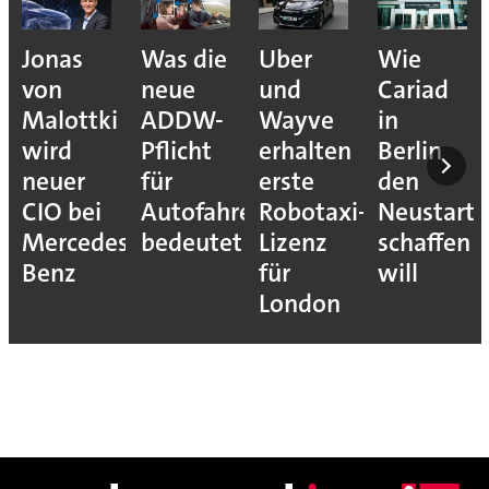
Jonas
Was die
Uber
Wie
von
neue
und
Cariad
Malottki
ADDW-
Wayve
in
wird
Pflicht
erhalten
Berlin
neuer
für
erste
den
CIO bei
Autofahrer
Robotaxi-
Neustart
Mercedes-
bedeutet
Lizenz
schaffen
Benz
für
will
London