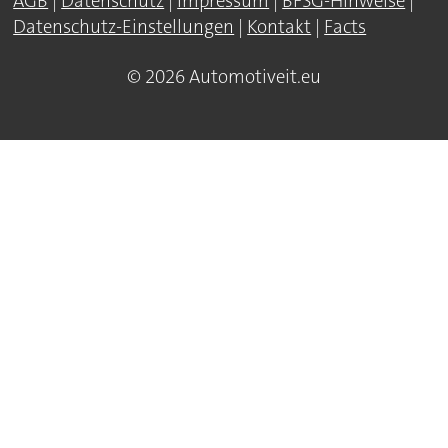
AGB
|
Datenschutz
|
Impressum
|
BFSG-Hinweise
|
Datenschutz-Einstellungen
|
Kontakt
|
Facts
© 2026 Automotiveit.eu