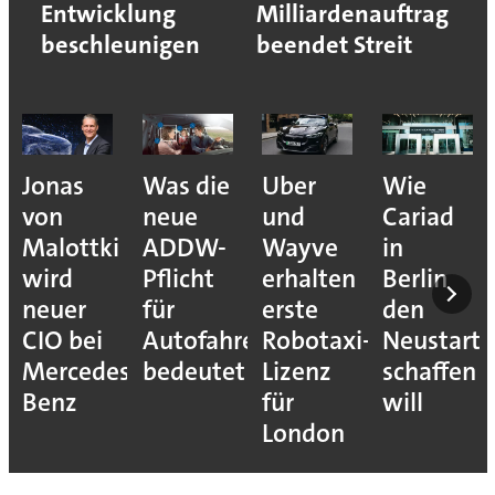
Entwicklung
Milliardenauftrag
beschleunigen
beendet Streit
Jonas
Was die
Uber
Wie
von
neue
und
Cariad
Malottki
ADDW-
Wayve
in
wird
Pflicht
erhalten
Berlin
neuer
für
erste
den
CIO bei
Autofahrer
Robotaxi-
Neustart
Mercedes-
bedeutet
Lizenz
schaffen
Benz
für
will
London