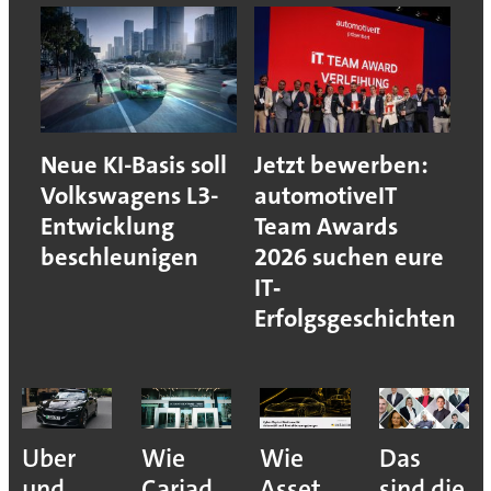
Neue KI-Basis soll
Jetzt bewerben:
Volkswagens L3-
automotiveIT
Entwicklung
Team Awards
beschleunigen
2026 suchen eure
IT‐
Erfolgsgeschichten
Uber
Wie
Wie
Das
und
Cariad
Asset
sind die