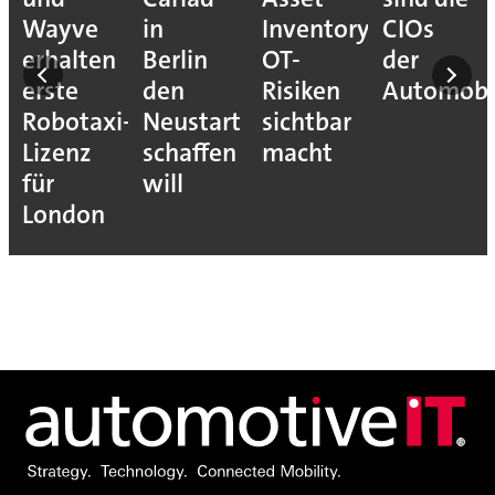
Wayve
in
Inventory
CIOs
erhalten
Berlin
OT-
der
erste
den
Risiken
Automobil
er
Robotaxi-
Neustart
sichtbar
t
Lizenz
schaffen
macht
für
will
London