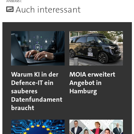
ANZEIGE
A
uch interessant
Warum KI in der
MOIA erweitert
Defence-IT ein
Angebot in
sauberes
Hamburg
Datenfundament
braucht