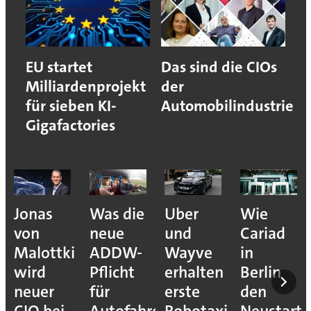
EU startet
Das sind die CIOs
Milliardenprojekt
der
für sieben KI-
Automobilindustrie
Gigafactories
Jonas
Was die
Uber
Wie
von
neue
und
Cariad
Malottki
ADDW-
Wayve
in
wird
Pflicht
erhalten
Berlin
neuer
für
erste
den