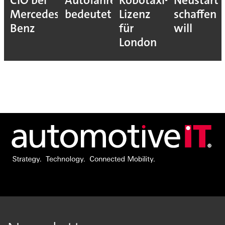
CIO bei
Autofahrer
Robotaxi-
Neustart
Mercedes-
bedeutet
Lizenz
schaffen
Benz
für
will
London