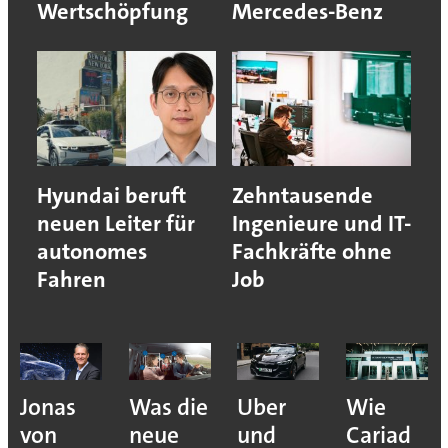
Wertschöpfung
Mercedes-Benz
Hyundai beruft
Zehntausende
neuen Leiter für
Ingenieure und IT-
autonomes
Fachkräfte ohne
Fahren
Job
Jonas
Was die
Uber
Wie
von
neue
und
Cariad