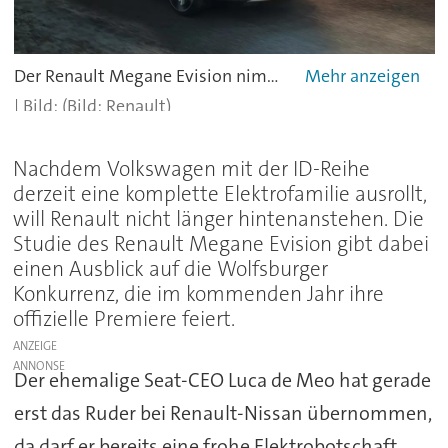
Der Renault Megane Evision nimmt den VW ID.3 aufs Korn und klopft mit seinen erwarteten SUV-Brüdern auch an die Tür zu den größeren Modellen ID.4 und ID.5.
(Bild: Renault)
Nachdem Volkswagen mit der ID-Reihe
derzeit eine komplette Elektrofamilie ausrollt,
will Renault nicht länger hintenanstehen. Die
Studie des Renault Megane Evision gibt dabei
einen Ausblick auf die Wolfsburger
Konkurrenz, die im kommenden Jahr ihre
offizielle Premiere feiert.
ANZEIGE
Der ehemalige Seat-CEO Luca de Meo hat gerade
erst das Ruder bei Renault-Nissan übernommen,
da darf er bereits eine frohe Elektrobotschaft