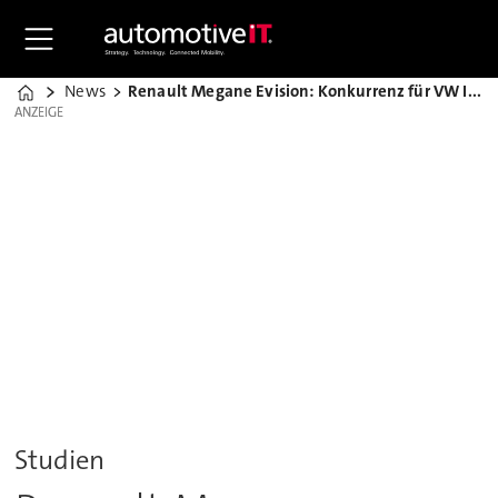
News
Renault Megane Evision: Konkurrenz für VW ID.4 & Co.
Home
ANZEIGE
ANZEIGE
Studien