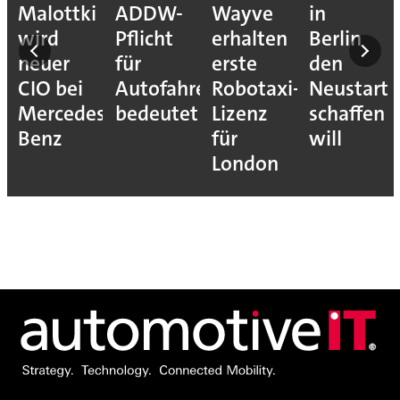
Malottki
ADDW-
Wayve
in
wird
Pflicht
erhalten
Berlin
neuer
für
erste
den
CIO bei
Autofahrer
Robotaxi-
Neustart
Mercedes-
bedeutet
Lizenz
schaffen
Benz
für
will
London