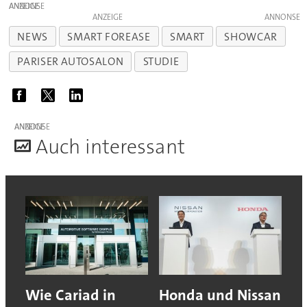
ANZEIGE
ANZEIGE
NEWS
SMART FOREASE
SMART
SHOWCAR
PARISER AUTOSALON
STUDIE
ANZEIGE
A
uch interessant
Wie Cariad in
Honda und Nissan