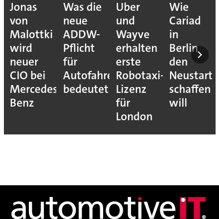
Jonas
Was die
Uber
Wie
von
neue
und
Cariad
Malottki
ADDW-
Wayve
in
wird
Pflicht
erhalten
Berlin
neuer
für
erste
den
CIO bei
Autofahrer
Robotaxi-
Neustart
Mercedes-
bedeutet
Lizenz
schaffen
Benz
für
will
London