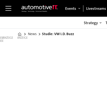
Events
Livestreams
Strategy
News
Studie: VW I.D. Buzz
Home
ANZEIGE
ANZEIGE