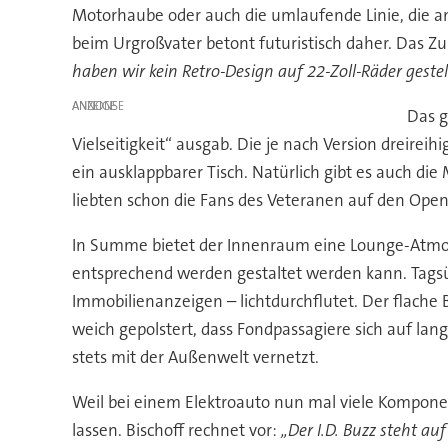
Motorhaube oder auch die umlaufende Linie, die 
beim Urgroßvater betont futuristisch daher. Das 
haben wir kein Retro-Design auf 22-Zoll-Räder gestel
ANZEIGE
Das g
Vielseitigkeit“ ausgab. Die je nach Version dreirei
ein ausklappbarer Tisch. Natürlich gibt es auch die
liebten schon die Fans des Veteranen auf den Open
In Summe bietet der Innenraum eine Lounge-Atmosp
entsprechend werden gestaltet werden kann. Tagsüb
Immobilienanzeigen – lichtdurchflutet. Der flache 
weich gepolstert, dass Fondpassagiere sich auf la
stets mit der Außenwelt vernetzt.
Weil bei einem Elektroauto nun mal viele Kompone
lassen. Bischoff rechnet vor:
„Der I.D. Buzz steht a