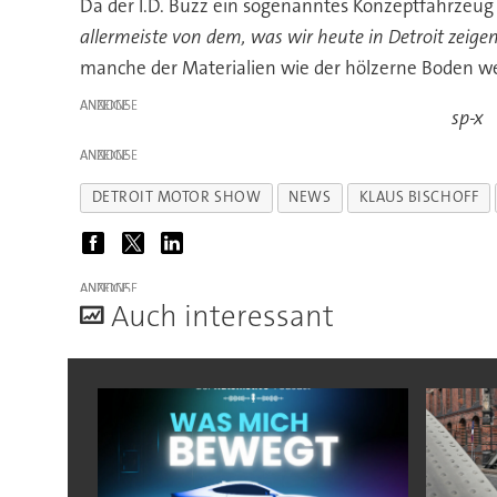
Da der I.D. Buzz ein sogenanntes Konzeptfahrzeug is
allermeiste von dem, was wir heute in Detroit zeige
manche der Materialien wie der hölzerne Boden w
ANZEIGE
sp-x
ANZEIGE
DETROIT MOTOR SHOW
NEWS
KLAUS BISCHOFF
ANZEIGE
A
uch interessant