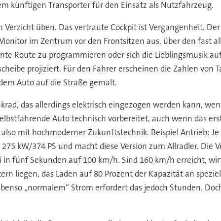
m künftigen Transporter für den Einsatz als Nutzfahrzeug.
Verzicht üben. Das vertraute Cockpit ist Vergangenheit. Der 
onitor im Zentrum vor den Frontsitzen aus, über den fast 
nte Route zu programmieren oder sich die Lieblingsmusik au
cheibe projiziert. Für den Fahrer erscheinen die Zahlen von
 dem Auto auf die Straße gemalt.
krad, das allerdings elektrisch eingezogen werden kann, w
s selbstfahrende Auto technisch vorbereitet, auch wenn das er
 also mit hochmoderner Zukunftstechnik. Beispiel Antrieb: J
 275 kW/374 PS und macht diese Version zum Allradler. Die V
ei in fünf Sekunden auf 100 km/h. Sind 160 km/h erreicht, wir
tern liegen, das Laden auf 80 Prozent der Kapazität an spezi
benso „normalem“ Strom erfordert das jedoch Stunden. Doch