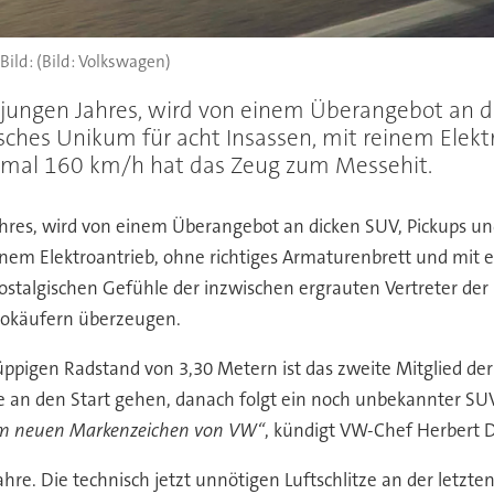
(Bild: Volkswagen)
 jungen Jahres, wird von einem Überangebot an d
sches Unikum für acht Insassen, mit reinem Elekt
mal 160 km/h hat das Zeug zum Messehit.
ahres, wird von einem Überangebot an dicken SUV, Pickups u
reinem Elektroantrieb, ohne richtiges Armaturenbrett und m
 nostalgischen Gefühle der inzwischen ergrauten Vertreter 
utokäufern überzeugen.
pigen Radstand von 3,30 Metern ist das zweite Mitglied der F
e an den Start gehen, danach folgt ein noch unbekannter SUV.
zum neuen Markenzeichen von VW“
, kündigt VW-Chef Herbert D
Jahre. Die technisch jetzt unnötigen Luftschlitze an der letzt