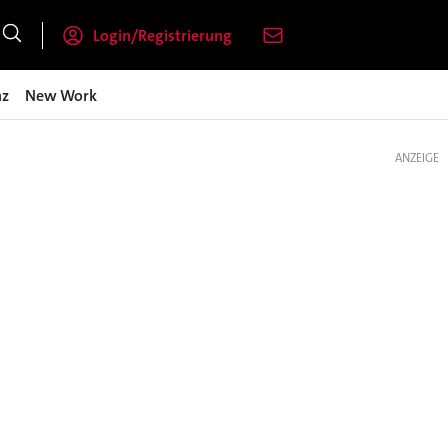
Login/Registrierung
nz
New Work
ANZEIGE