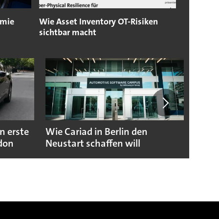
omie
Wie Asset Inventory OT-Risiken
sichtbar macht
n erste
Wie Cariad in Berlin den
Wie A
ndon
Neustart schaffen will
sicht