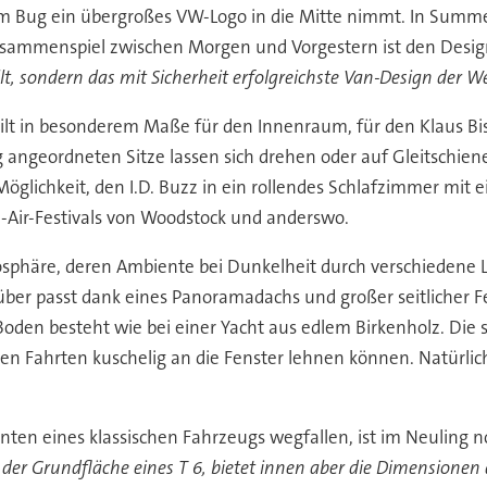
am Bug ein übergroßes VW-Logo in die Mitte nimmt. In Summe
Zusammenspiel zwischen Morgen und Vorgestern ist den Desig
lt, sondern das mit Sicherheit erfolgreichste Van-Design der We
ilt in besonderem Maße für den Innenraum, für den Klaus Bi
hig angeordneten Sitze lassen sich drehen oder auf Gleitschie
 Möglichkeit, den I.D. Buzz in ein rollendes Schlafzimmer mit
-Air-Festivals von Woodstock und anderswo.
häre, deren Ambiente bei Dunkelheit durch verschiedene Li
er passt dank eines Panoramadachs und großer seitlicher Fen
Boden besteht wie bei einer Yacht aus edlem Birkenholz. Die
ngen Fahrten kuschelig an die Fenster lehnen können. Natürl
nten eines klassischen Fahrzeugs wegfallen, ist im Neuling
uf der Grundfläche eines T 6, bietet innen aber die Dimensione