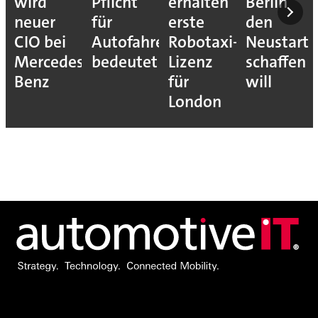
wird
Pflicht
erhalten
Berlin
neuer
für
erste
den
CIO bei
Autofahrer
Robotaxi-
Neustart
Mercedes-
bedeutet
Lizenz
schaffen
Benz
für
will
London