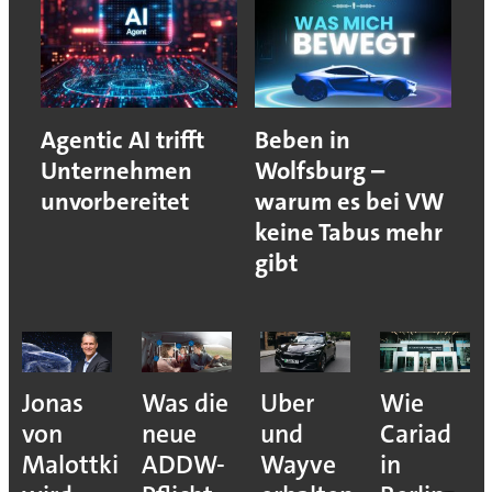
Agentic AI trifft
Beben in
Unternehmen
Wolfsburg –
unvorbereitet
warum es bei VW
keine Tabus mehr
gibt
Jonas
Was die
Uber
Wie
von
neue
und
Cariad
Malottki
ADDW-
Wayve
in