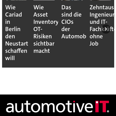
Wie
Wie
Das
Zehntaus
Cariad
Asset
sind die
Ingenieur
in
Inventory
CIOs
und IT-
Berlin
OT-
der
Fachkräft
den
Risiken
Automobilindustrie
ohne
Neustart
sichtbar
Job
schaffen
macht
will