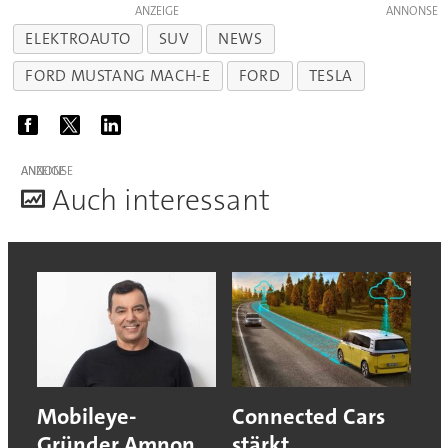
ANZEIGE
ELEKTROAUTO
SUV
NEWS
FORD MUSTANG MACH-E
FORD
TESLA
ANZEIGE
A
uch interessant
Mobileye-
Connected Cars
Gründer Amnon
stärkt