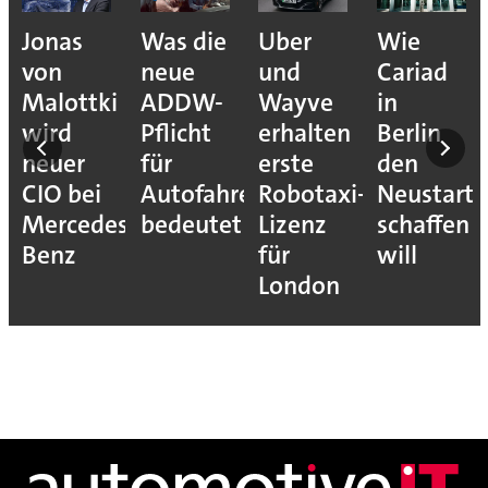
Jonas
Was die
Uber
Wie
von
neue
und
Cariad
Malottki
ADDW-
Wayve
in
wird
Pflicht
erhalten
Berlin
neuer
für
erste
den
CIO bei
Autofahrer
Robotaxi-
Neustart
Mercedes-
bedeutet
Lizenz
schaffen
Benz
für
will
London