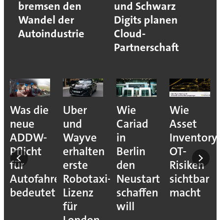
bremsen den
und Schwarz
Wandel der
Digits planen
Autoindustrie
Cloud-
Partnerschaft
Was die
Uber
Wie
Wie
neue
und
Cariad
Asset
ADDW-
Wayve
in
Inventory
Pflicht
erhalten
Berlin
OT-
für
erste
den
Risiken
Autofahrer
Robotaxi-
Neustart
sichtbar
s-
bedeutet
Lizenz
schaffen
macht
für
will