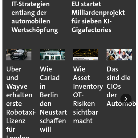
IT-Strategien
EU startet
entlang der
Milliardenprojekt
automobilen
für sieben KI-
Wertschöpfung
Gigafactories
Uber
Wie
Wie
Das
und
Cariad
Asset
sind die
Wayve
in
Inventory
CIOs
erhalten
Berlin
OT-
der
erste
den
Risiken
Automobil
Robotaxi-
Neustart
sichtbar
Lizenz
schaffen
macht
für
will