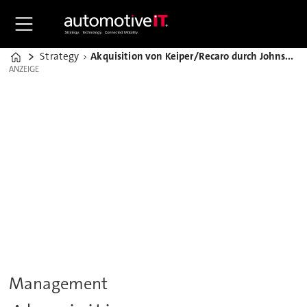
Strategy
Akquisition von Keiper/Recaro durch Johnson Controls ist abgeschlossen
Home
ANZEIGE
ANZEIGE
Management