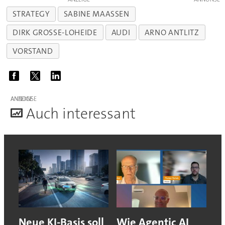
STRATEGY
SABINE MAASSEN
DIRK GROSSE-LOHEIDE
AUDI
ARNO ANTLITZ
VORSTAND
ANZEIGE
A
uch interessant
Neue KI-Basis soll
Wie Agentic AI