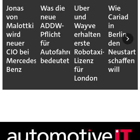
Jonas
Was die
Uber
Wie
von
neue
und
Cariad
Malottki
ADDW-
Wayve
in
wird
Pflicht
erhalten
Berlin
neuer
für
erste
den
CIO bei
Autofahrer
Robotaxi-
Neustart
Mercedes-
bedeutet
Lizenz
schaffen
Benz
für
will
London