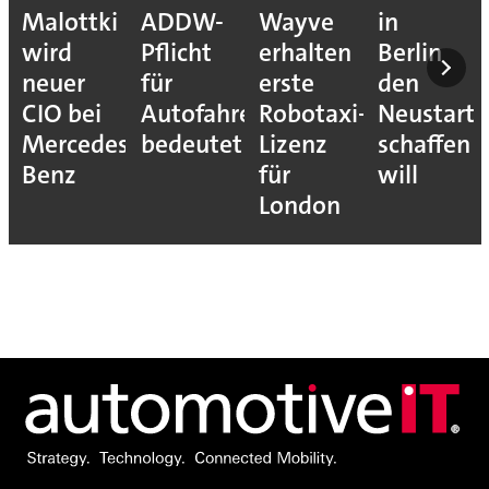
Malottki
ADDW-
Wayve
in
wird
Pflicht
erhalten
Berlin
neuer
für
erste
den
CIO bei
Autofahrer
Robotaxi-
Neustart
Mercedes-
bedeutet
Lizenz
schaffen
Benz
für
will
London