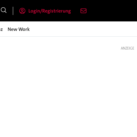
Login/Registrierung
nz
New Work
ANZEIGE