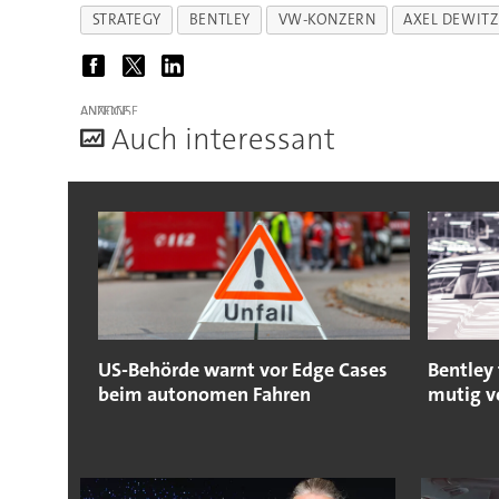
STRATEGY
BENTLEY
VW-KONZERN
AXEL DEWITZ
ANZEIGE
A
uch interessant
US-Behörde warnt vor Edge Cases
Bentley 
beim autonomen Fahren
mutig v