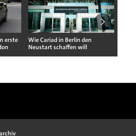
n erste
Wie Cariad in Berlin den
Wie A
ndon
Neustart schaffen will
sicht
archiv