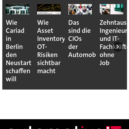
Wie
Wie
Das
Zehntaus
Cariad
Asset
sind die
Ingenieur
in
Inventory
CIOs
und IT-
Berlin
OT-
der
Fachkräft
den
Risiken
Automobilindustrie
ohne
Neustart
sichtbar
Job
schaffen
macht
will