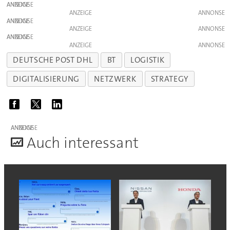
ANZEIGE
ANZEIGE
ANZEIGE
ANZEIGE
ANZEIGE
ANZEIGE
DEUTSCHE POST DHL
BT
LOGISTIK
DIGITALISIERUNG
NETZWERK
STRATEGY
ANZEIGE
A
uch interessant