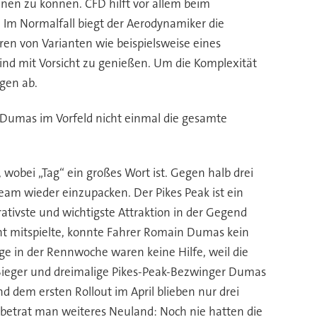
en zu können. CFD hilft vor allem beim
. Im Normalfall biegt der Aerodynamiker die
ren von Varianten wie beispielsweise eines
sind mit Vorsicht zu genießen. Um die Komplexität
gen ab.
n Dumas im Vorfeld nicht einmal die gesamte
wobei „Tag“ ein großes Wort ist. Gegen halb drei
eam wieder einzupacken. Der Pikes Peak ist ein
rativste und wichtigste Attraktion in der Gegend
cht mitspielte, konnte Fahrer Romain Dumas kein
ge in der Rennwoche waren keine Hilfe, weil die
s-Sieger und dreimalige Pikes-Peak-Bezwinger Dumas
d dem ersten Rollout im April blieben nur drei
 betrat man weiteres Neuland: Noch nie hatten die