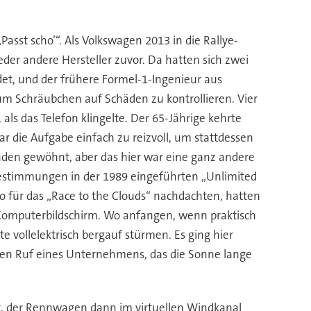
asst scho’“. Als Volkswagen 2013 in die Rallye-
jeder andere Hersteller zuvor. Da hatten sich zwei
et, und der frühere Formel-1-Ingenieur aus
m Schräubchen auf Schäden zu kontrollieren. Vier
ls das Telefon klingelte. Der 65-Jährige kehrte
r die Aufgabe einfach zu reizvoll, um stattdessen
aden gewöhnt, aber das hier war eine ganz andere
estimmungen in der 1989 eingeführten „Unlimited
 für das „Race to the Clouds“ nachdachten, hatten
n Computerbildschirm. Wo anfangen, wenn praktisch
e vollelektrisch bergauf stürmen. Es ging hier
m den Ruf eines Unternehmens, das die Sonne lange
t, der Rennwagen dann im virtuellen Windkanal