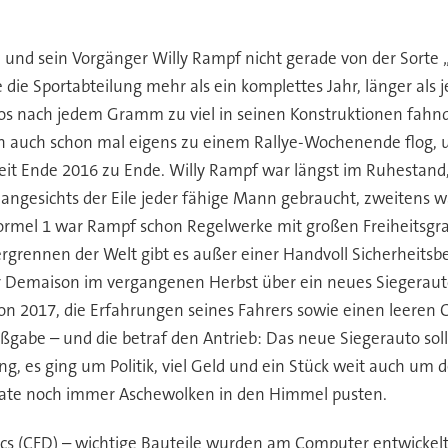
und sein Vorgänger Willy Rampf nicht gerade von der Sorte „P
 die Sportabteilung mehr als ein komplettes Jahr, länger als 
los nach jedem Gramm zu viel in seinen Konstruktionen fahnd
n auch schon mal eigens zu einem Rallye-Wochenende flog, u
eit Ende 2016 zu Ende. Willy Rampf war längst im Ruhestand, a
ngesichts der Eile jeder fähige Mann gebraucht, zweitens wa
Formel 1 war Rampf schon Regelwerke mit großen Freiheitsgr
rennen der Welt gibt es außer einer Handvoll Sicherheitsb
er Demaison im vergangenen Herbst über ein neues Siegerauto
von 2017, die Erfahrungen seines Fahrers sowie einen leere
ßgabe – und die betraf den Antrieb: Das neue Siegerauto sollt
ng, es ging um Politik, viel Geld und ein Stück weit auch u
lgate noch immer Aschewolken in den Himmel pusten.
cs (CFD) – wichtige Bauteile wurden am Computer entwickel