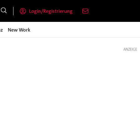
Login/Registrierung
nz
New Work
ANZEIGE