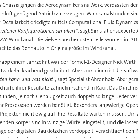
s Chassis gingen die Aerodynamiker ans Werk, verpassten de
nluft genügend Abtrieb zu erzeugen. Windkanalstunden sind
r Detailarbeit erledigte mittels Computational Fluid Dynamic
iedener Konfigurationen simuliert“
, sagt Simulationsexperte
VW-Windkanal. Die vielversprechendsten Teile wurden im 3D-D
achte das Rennauto in Originalgröße im Windkanal.
napp einem Jahrzehnt war der Formel-1-Designer Nick Wirth 
wickeln, krachend gescheitert. Aber zum einen ist die Soft
isten kann und was nicht“
, sagt Spezialist Ahrenholz. Aber 
chärfe ihrer Resultate zähneknirschend in Kauf. Das Durchr
Stunden, je nach Genauigkeit auch doppelt so lange. Jeder
 Prozessoren werden benötigt. Besonders langwierige Operat
rojekten nicht ewig auf ihre Resultate warten müssen. Um Ze
den Körper sind in winzige Würfel eingeteilt, und die lass
änge der digitalen Bauklötzchen verdoppelt, verachtfacht de