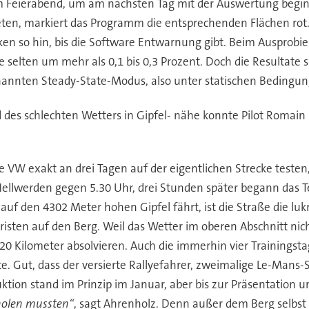
 Feierabend, um am nächsten Tag mit der Auswertung beginn
reten, markiert das Programm die entsprechenden Flächen rot
en so hin, bis die Software Entwarnung gibt. Beim Ausprobie
 selten um mehr als 0,1 bis 0,3 Prozent. Doch die Resultate 
enannten Steady-State-Modus, also unter statischen Bedingun
 des schlechten Wetters in Gipfel- nähe konnte Pilot Romai
VW exakt an drei Tagen auf der eigentlichen Strecke testen, 
 Hellwerden gegen 5.30 Uhr, drei Stunden später begann das T
uf den 4302 Meter hohen Gipfel fährt, ist die Straße die luk
isten auf den Berg. Weil das Wetter im oberen Abschnitt ni
 Kilometer absolvieren. Auch die immerhin vier Trainingsta
e. Gut, dass der versierte Rallyefahrer, zweimalige Le-Man
tion stand im Prinzip im Januar, aber bis zur Präsentation un
 holen mussten“
, sagt Ahrenholz. Denn außer dem Berg selbst