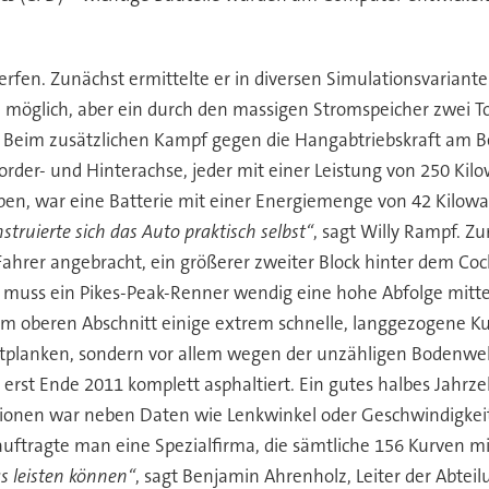
erfen. Zunächst ermittelte er in diversen Simulationsvarian
möglich, aber ein durch den massigen Stromspeicher zwei To
 Beim zusätzlichen Kampf gegen die Hangabtriebskraft am Be
rder- und Hinterachse, jeder mit einer Leistung von 250 Kil
ben, war eine Batterie mit einer Energiemenge von 42 Kilowa
ruierte sich das Auto praktisch selbst“
, sagt Willy Rampf. Z
Fahrer angebracht, ein größerer zweiter Block hinter dem Cock
muss ein Pikes-Peak-Renner wendig eine hohe Abfolge mittels
 oberen Abschnitt einige extrem schnelle, langgezogene Kurve
tplanken, sondern vor allem wegen der unzähligen Bodenwell
 erst Ende 2011 komplett asphaltiert. Ein gutes halbes Jahrze
ationen war neben Daten wie Lenkwinkel oder Geschwindigkeit
eauftragte man eine Spezialfirma, die sämtliche 156 Kurven m
s leisten können“
, sagt Benjamin Ahrenholz, Leiter der Abte