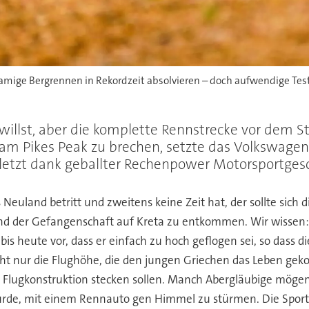
hnamige Bergrennen in Rekordzeit absolvieren – doch aufwendige Test
llst, aber die komplette Rennstrecke vor dem S
 am Pikes Peak zu brechen, setzte das Volkswage
letzt dank geballter Rechenpower Motorsportgesc
Neuland betritt und zweitens keine Zeit hat, der sollte sich
nd der Gefangenschaft auf Kreta zu entkommen. Wir wissen: 
 bis heute vor, dass er einfach zu hoch geflogen sei, so dass
icht nur die Flughöhe, die den jungen Griechen das Leben ge
r Flugkonstruktion stecken sollen. Manch Abergläubige mög
rde, mit einem Rennauto gen Himmel zu stürmen. Die Sporta