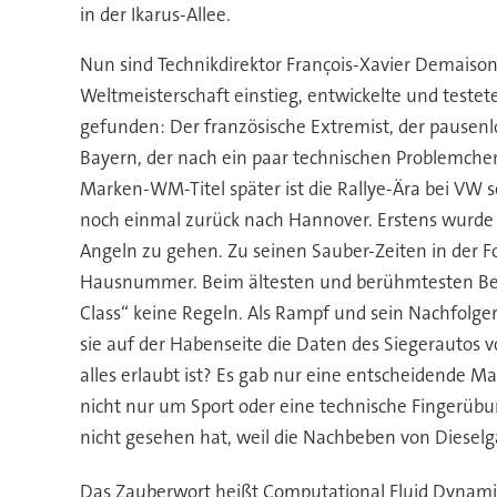
in der Ikarus-Allee.
Nun sind Technikdirektor François-Xavier Demaison 
Weltmeisterschaft einstieg, entwickelte und testete
gefunden: Der französische Extremist, der pausen
Bayern, der nach ein paar technischen Problemche
Marken-WM-Titel später ist die Rallye-Ära bei VW s
noch einmal zurück nach Hannover. Erstens wurde a
Angeln zu gehen. Zu seinen Sauber-Zeiten in der 
Hausnummer. Beim ältesten und berühmtesten Berg
Class“ keine Regeln. Als Rampf und sein Nachfolg
sie auf der Habenseite die Daten des Siegerautos 
alles erlaubt ist? Es gab nur eine entscheidende Ma
nicht nur um Sport oder eine technische Fingerübu
nicht gesehen hat, weil die Nachbeben von Diese
Das Zauberwort heißt Computational Fluid Dynami