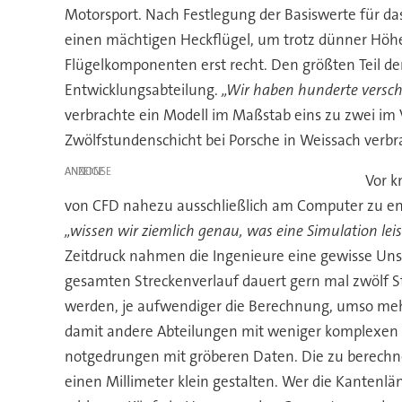
Motorsport. Nach Festlegung der Basiswerte für da
einen mächtigen Heckflügel, um trotz dünner Höhe
Flügelkomponenten erst recht. Den größten Teil de
Entwicklungsabteilung.
„Wir haben hunderte versch
verbrachte ein Modell im Maßstab eins zu zwei im 
Zwölfstundenschicht bei Porsche in Weissach verbr
ANZEIGE
Vor k
von CFD nahezu ausschließlich am Computer zu ent
„wissen wir ziemlich genau, was eine Simulation le
Zeitdruck nahmen die Ingenieure eine gewisse Uns
gesamten Streckenverlauf dauert gern mal zwölf 
werden, je aufwendiger die Berechnung, umso mehr
damit andere Abteilungen mit weniger komplexen P
notgedrungen mit gröberen Daten. Die zu berechnen
einen Millimeter klein gestalten. Wer die Kantenl