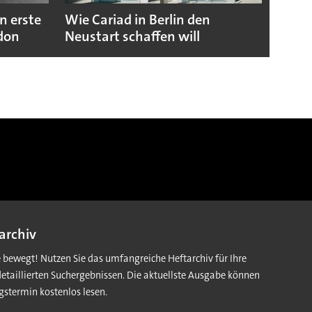
n erste
Wie Cariad in Berlin den
Wie A
ndon
Neustart schaffen will
sicht
archiv
e bewegt! Nutzen Sie das umfangreiche Heftarchiv für Ihre
detaillierten Suchergebnissen. Die aktuellste Ausgabe können
gstermin kostenlos lesen.