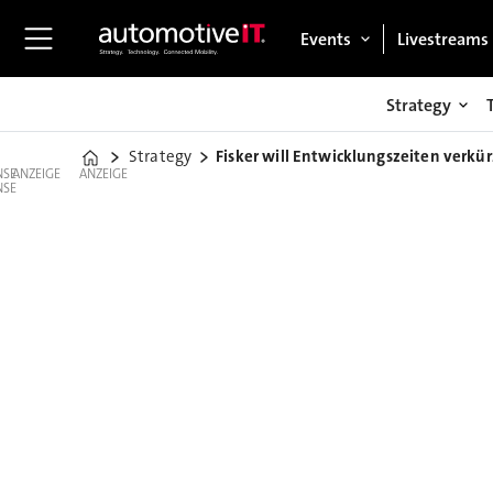
Events
Livestreams
Strategy
Strategy
Fisker will Entwicklungszeiten verkü
Home
ANZEIGE
ANZEIGE