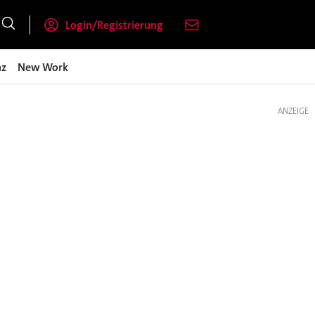
Login/Registrierung
nz
New Work
ANZEIGE