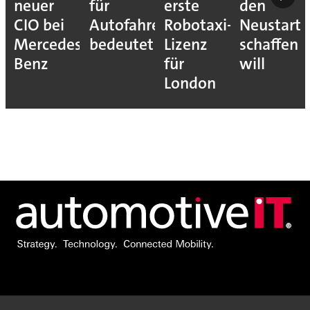
neuer
für
erste
den
CIO bei
Autofahrer
Robotaxi-
Neustart
Mercedes-
bedeutet
Lizenz
schaffen
Benz
für
will
London