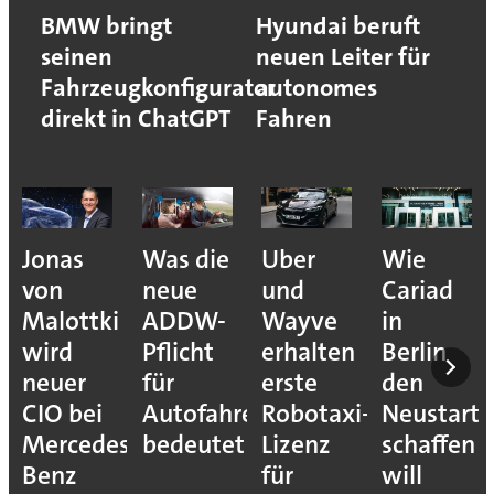
BMW bringt
Hyundai beruft
seinen
neuen Leiter für
Fahrzeugkonfigurator
autonomes
direkt in ChatGPT
Fahren
Jonas
Was die
Uber
Wie
von
neue
und
Cariad
Malottki
ADDW-
Wayve
in
wird
Pflicht
erhalten
Berlin
neuer
für
erste
den
CIO bei
Autofahrer
Robotaxi-
Neustart
Mercedes-
bedeutet
Lizenz
schaffen
Benz
für
will