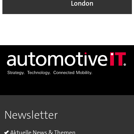
London
Newsletter
Aktuelle News & Themen