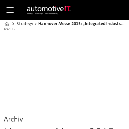
Strategy
Hannover Messe 2015: „Integrated Industry – Join the Network“
Home
ANZEIGE
ANZEIGE
Archiv