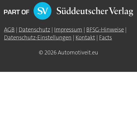
AGB
|
Datenschutz
|
Impressum
|
BFSG-Hinweise
|
Datenschutz-Einstellungen
|
Kontakt
|
Facts
© 2026 Automotiveit.eu