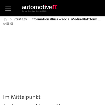
Strategy
Informationsfluss – Social Media-Plattform „ConNext“ verbessert Kommunikation bei Continental
Home
ANZEIGE
ANZEIGE
Im Mittelpunkt