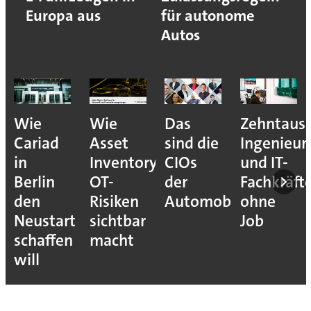
Europa aus
für autonome
Autos
Wie
Wie
Das
Zehntaus
Cariad
Asset
sind die
Ingenieur
in
Inventory
CIOs
und IT-
Berlin
OT-
der
Fachkräft
den
Risiken
Automobilindustrie
ohne
Neustart
sichtbar
Job
schaffen
macht
will