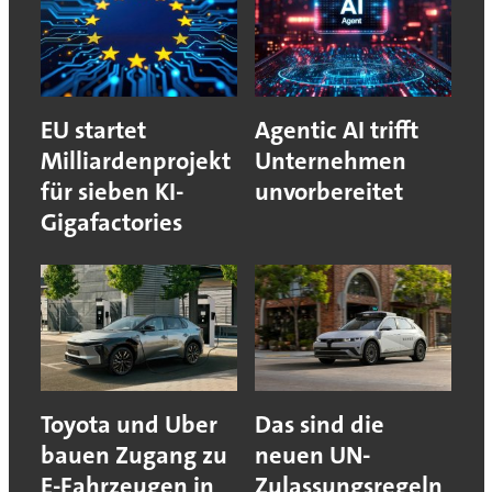
EU startet
Agentic AI trifft
Milliardenprojekt
Unternehmen
für sieben KI-
unvorbereitet
Gigafactories
Toyota und Uber
Das sind die
bauen Zugang zu
neuen UN-
E-Fahrzeugen in
Zulassungsregeln