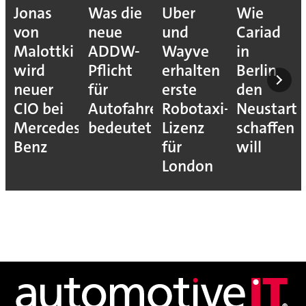
Jonas
Was die
Uber
Wie
von
neue
und
Cariad
Malottki
ADDW-
Wayve
in
wird
Pflicht
erhalten
Berlin
neuer
für
erste
den
CIO bei
Autofahrer
Robotaxi-
Neustart
Mercedes-
bedeutet
Lizenz
schaffen
Benz
für
will
London