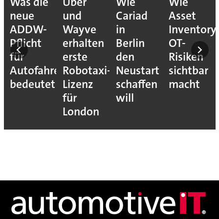
Was die
Uber
Wie
Wie
neue
und
Cariad
Asset
ADDW-
Wayve
in
Inventory
Pflicht
erhalten
Berlin
OT-
für
erste
den
Risiken
Autofahrer
Robotaxi-
Neustart
sichtbar
s-
bedeutet
Lizenz
schaffen
macht
für
will
London