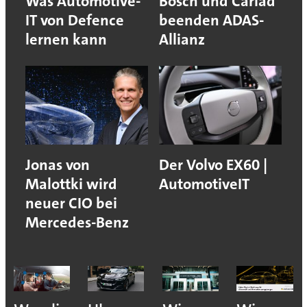
Was Automotive-
Bosch und Cariad
IT von Defence
beenden ADAS-
lernen kann
Allianz
Jonas von
Der Volvo EX60 |
Malottki wird
AutomotiveIT
neuer CIO bei
Mercedes-Benz