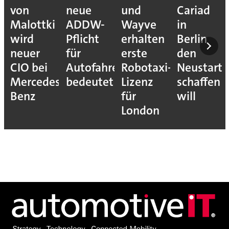
von
neue
und
Cariad
Malottki
ADDW-
Wayve
in
wird
Pflicht
erhalten
Berlin
neuer
für
erste
den
CIO bei
Autofahrer
Robotaxi-
Neustart
Mercedes-
bedeutet
Lizenz
schaffen
Benz
für
will
London