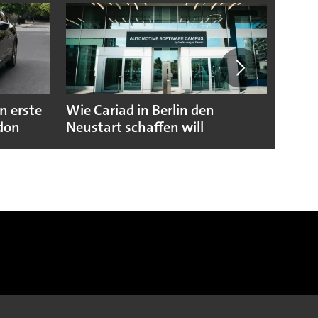
n erste
Wie Cariad in Berlin den
Wie A
ndon
Neustart schaffen will
sicht