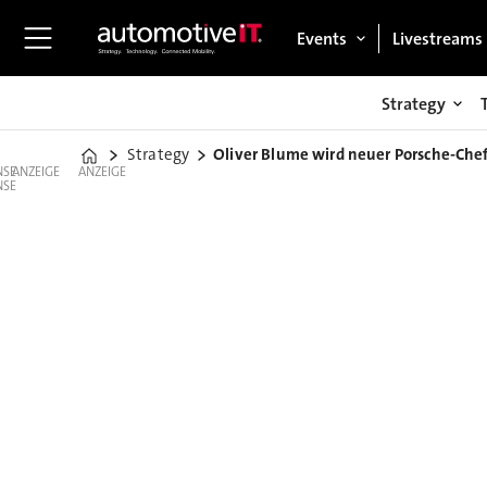
Events
Livestreams
Strategy
Strategy
Oliver Blume wird neuer Porsche-Che
Home
ANZEIGE
ANZEIGE