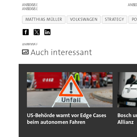
ANZEIGE
ANZE
ANZEIGE
MATTHIAS MÜLLER
VOLKSWAGEN
STRATEGY
PO
ANZEIGE
A
uch interessant
US-Behörde warnt vor Edge Cases
Bosch u
beim autonomen Fahren
Allianz