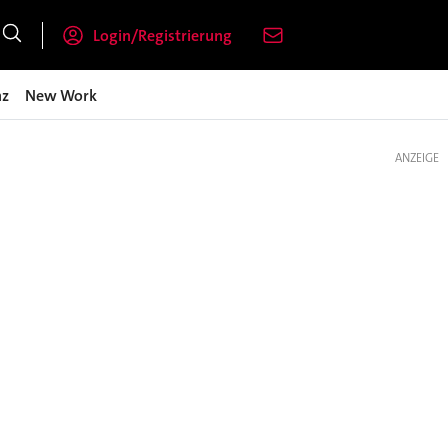
Login/Registrierung
nz
New Work
ANZEIGE