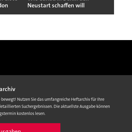
ndon
Neustart schaffen will
sicht
archiv
e bewegt! Nutzen Sie das umfangreiche Heftarchiv für Ihre
detaillierten Suchergebnissen. Die aktuellste Ausgabe können
gstermin kostenlos lesen.
Ausgaben