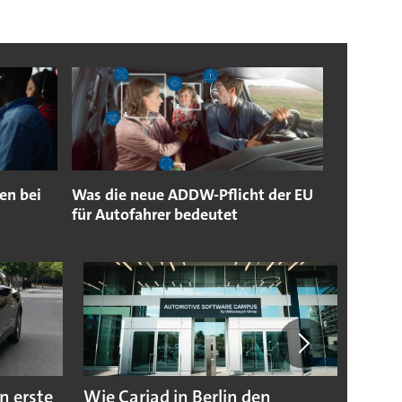
en bei
Was die neue ADDW-Pflicht der EU
für Autofahrer bedeutet
n erste
Wie Cariad in Berlin den
Wie A