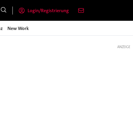
Login/Registrierung
nz
New Work
ANZEIGE