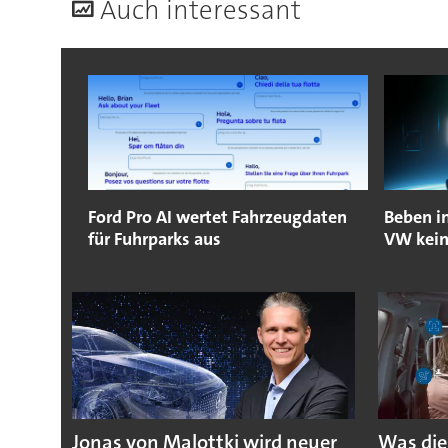
A
uch interessant
Ford Pro AI wertet Fahrzeugdaten
Beben i
für Fuhrparks aus
VW kein
Jonas von Malottki wird neuer
Was die