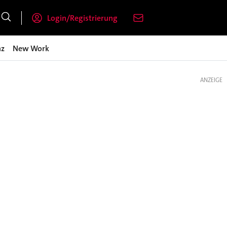
Login/Registrierung
nz
New Work
ANZEIGE