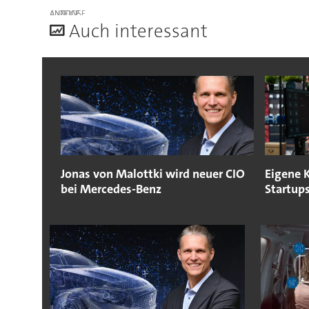
ANZEIGE
A
uch interessant
Jonas von Malottki wird neuer CIO
Eigene 
bei Mercedes-Benz
Startup