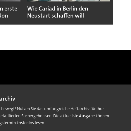
n erste
Wie Cariad in Berlin den
Wie A
ndon
Neustart schaffen will
sicht
archiv
e bewegt! Nutzen Sie das umfangreiche Heftarchiv für Ihre
detaillierten Suchergebnissen. Die aktuellste Ausgabe können
gstermin kostenlos lesen.