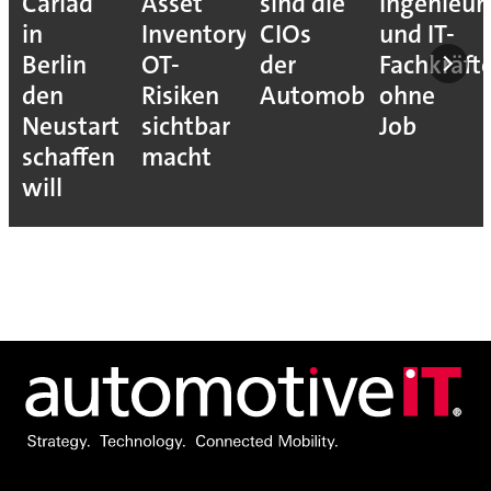
Cariad
Asset
sind die
Ingenieur
in
Inventory
CIOs
und IT-
Berlin
OT-
der
Fachkräft
den
Risiken
Automobilindustrie
ohne
Neustart
sichtbar
Job
schaffen
macht
will