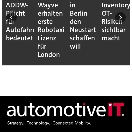
ADDW-
Wayve
in
Inventory
Pflicht
erhalten
Berlin
OT-
für
erste
den
Risiken
Autofahrer
Robotaxi-
Neustart
sichtbar
s-
bedeutet
Lizenz
schaffen
macht
für
will
London