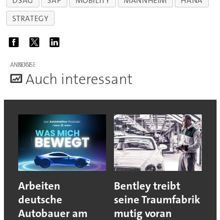
DSAG
SAP
MOBILITY
MANNHEIM
HANA
STRATEGY
ANZEIGE
A
uch interessant
Arbeiten
Bentley treibt
deutsche
seine Traumfabrik
Autobauer am
mutig voran