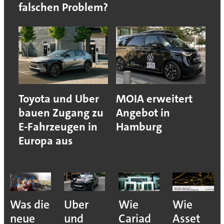
falschen Problem?
Toyota und Uber
MOIA erweitert
bauen Zugang zu
Angebot in
E-Fahrzeugen in
Hamburg
Europa aus
Was die
Uber
Wie
Wie
neue
und
Cariad
Asset