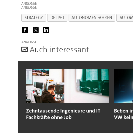
ANZEIGE
ANZEIGE
STRATEGY
DELPHI
AUTONOMES FAHREN
AUTOM
ANZEIGE
A
uch interessant
Zehntausende Ingenieure und IT-
Beben i
Fachkräfte ohne Job
VW kein