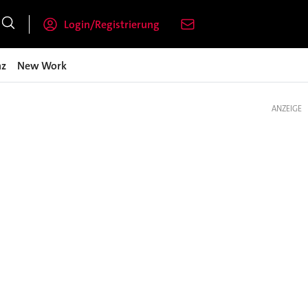
Login/Registrierung
nz
New Work
ANZEIGE