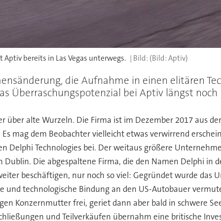
Aptiv bereits in Las Vegas unterwegs.
(Bild: Aptiv)
nsänderung, die Aufnahme in einen elitären Techn
das Überraschungspotenzial bei Aptiv längst noch
ber über alte Wurzeln. Die Firma ist im Dezember 2017 aus 
. Es mag dem Beobachter vielleicht etwas verwirrend erschein
n Delphi Technologies bei. Der weitaus größere Unternehme
n Dublin. Die abgespaltene Firma, die den Namen Delphi in d
ht weiter beschäftigen, nur noch so viel: Gegründet wurde d
che und technologische Bindung an den US-Autobauer vermut
en Konzernmutter frei, geriet dann aber bald in schwere S
hließungen und Teilverkäufen übernahm eine britische Inv