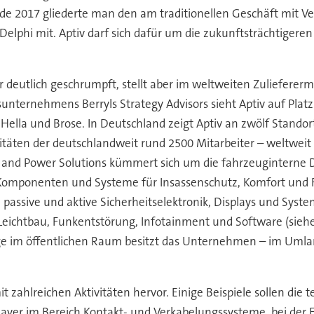
e 2017 gliederte man den am traditionellen Geschäft mit V
elphi mit. Aptiv darf sich dafür um die zukunftsträchtiger
deutlich geschrumpft, stellt aber im weltweiten Zuliefererm
ternehmens Berryls Strategy Advisors sieht Aptiv auf Platz 21
ella und Brose. In Deutschland zeigt Aptiv an zwölf Standort
täten der deutschlandweit rund 2500 Mitarbeiter – weltweit s
al and Power Solutions kümmert sich um die fahrzeugintern
gt Komponenten und Systeme für Insassenschutz, Komfort un
ssive und aktive Sicherheitselektronik, Displays und System
chtbau, Funkentstörung, Infotainment und Software (siehe 
 im öffentlichen Raum besitzt das Unternehmen – im Umland
mit zahlreichen Aktivitäten hervor. Einige Beispiele sollen die
ayer im Bereich Kontakt- und Verkabelungssysteme, bei der 