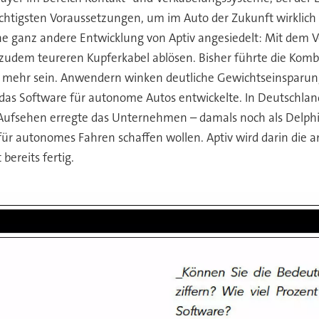
ichtigsten Voraussetzungen, um im Auto der Zukunft wirklic
eine ganz andere Entwicklung von Aptiv angesiedelt: Mit dem 
zudem teureren Kupferkabel ablösen. Bisher führte die Kom
 mehr sein. Anwendern winken deutliche Gewichtseinsparung
as Software für autonome Autos entwickelte. In Deutschland
g Aufsehen erregte das Unternehmen – damals noch als Delphi
für autonomes Fahren schaffen wollen. Aptiv wird darin die 
bereits fertig.