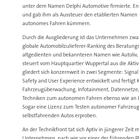
unter dem Namen Delphi Automotive firmierte. End
und gab ihm als Aussteuer den etablierten Namen D
autonomes Fahren kümmern.
Durch die Ausgliederung ist das Unternehmen zwar 
globale Automobilzulieferer-Ranking des Beratungsun
altgedienten und bekannteren Namen wie Autoliv, H
steuert vom Hauptquartier Wuppertal aus die Aktivi
gliedert sich konzernweit in zwei Segmente: Sign
Safety and User Experience entwickelt und ferti
Fahrzeugüberwachung, Infotainment, Datennetze, pa
Techniken zum autonomen Fahren ebenso wie an Lei
Sogar eine Lizenz zum Testen autonomer Fahrzeuge
selbstfahrenden Autos erproben.
An der Technikfront tat sich Aptiv in jüngerer Zeit 
Unternehmen, nach wie vor einer der führenden Pl