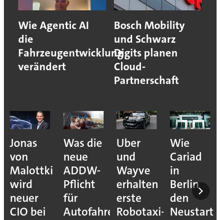
Wie Agentic AI
Bosch Mobility
die
und Schwarz
Fahrzeugentwicklung
Digits planen
verändert
Cloud-
Partnerschaft
Jonas
Was die
Uber
Wie
von
neue
und
Cariad
Malottki
ADDW-
Wayve
in
wird
Pflicht
erhalten
Berlin
neuer
für
erste
den
CIO bei
Autofahrer
Robotaxi-
Neustart