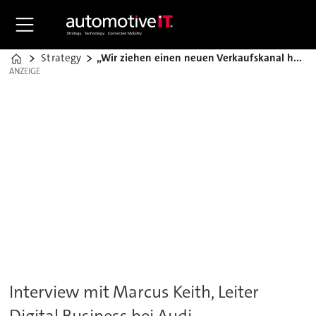
Strategy
„Wir ziehen einen neuen Verkaufskanal hoch“
Home
ANZEIGE
ANZEIGE
Interview mit Marcus Keith, Leiter
Digital Business bei Audi