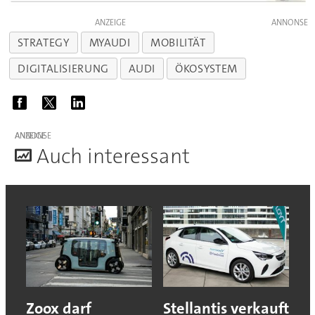
ANZEIGE
STRATEGY
MYAUDI
MOBILITÄT
DIGITALISIERUNG
AUDI
ÖKOSYSTEM
ANZEIGE
A
uch interessant
Zoox darf
Stellantis verkauft