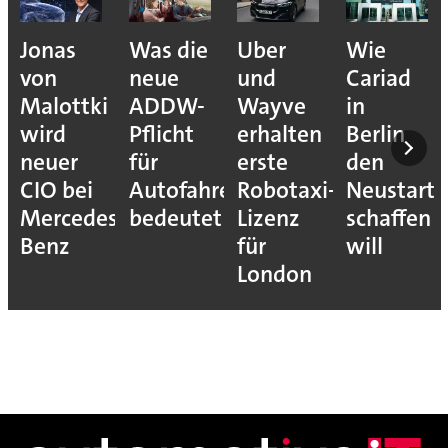
Jonas
Was die
Uber
Wie
von
neue
und
Cariad
Malottki
ADDW-
Wayve
in
wird
Pflicht
erhalten
Berlin
neuer
für
erste
den
CIO bei
Autofahrer
Robotaxi-
Neustart
Mercedes-
bedeutet
Lizenz
schaffen
Benz
für
will
London