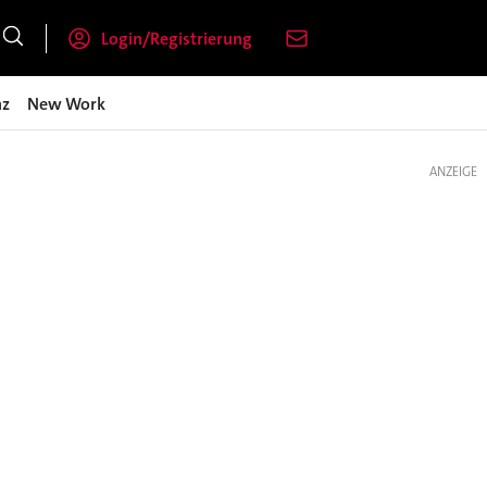
Login/Registrierung
nz
New Work
ANZEIGE