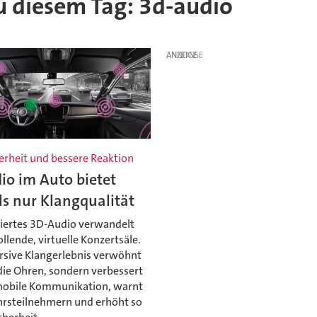
zu diesem Tag: 3d-audio
ANZEIGE
erheit und bessere Reaktion
io im Auto bietet
s nur Klangqualität
iertes 3D-Audio verwandelt
ollende, virtuelle Konzertsäle.
sive Klangerlebnis verwöhnt
die Ohren, sondern verbessert
mobile Kommunikation, warnt
hrsteilnehmern und erhöht so