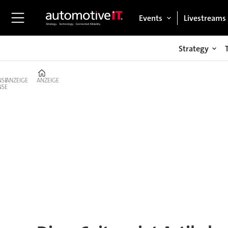
Events
Livestreams
Strategy
Home
ANZEIGE
ANZEIGE
Tag:
3d-
audio