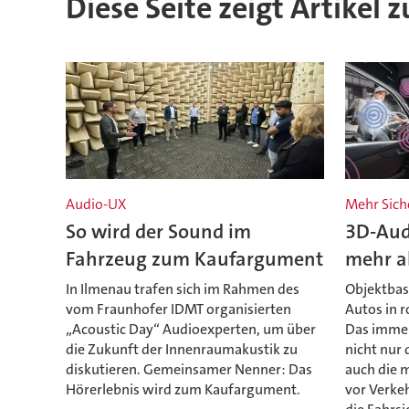
Diese Seite zeigt Artikel 
Audio-UX
Mehr Sich
So wird der Sound im
3D-Aud
Fahrzeug zum Kaufargument
mehr al
In Ilmenau trafen sich im Rahmen des
Objektbas
vom Fraunhofer IDMT organisierten
Autos in r
„Acoustic Day“ Audioexperten, um über
Das immer
die Zukunft der Innenraumakustik zu
nicht nur 
diskutieren. Gemeinsamer Nenner: Das
auch die 
Hörerlebnis wird zum Kaufargument.
vor Verke