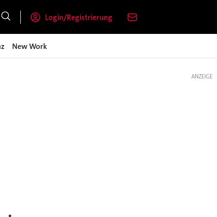
Login/Registrierung
nz
New Work
ANZEIGE