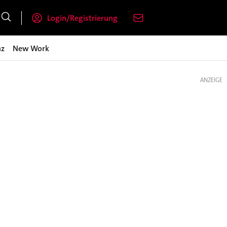
Login/Registrierung
nz
New Work
ANZEIGE