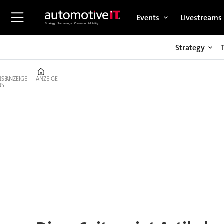
Events
Livestreams
Strategy
Home
ANZEIGE
ANZEIGE
Tag:
audi
s4