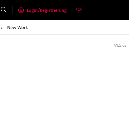
Login/Registrierung
nz
New Work
ANZEIGE