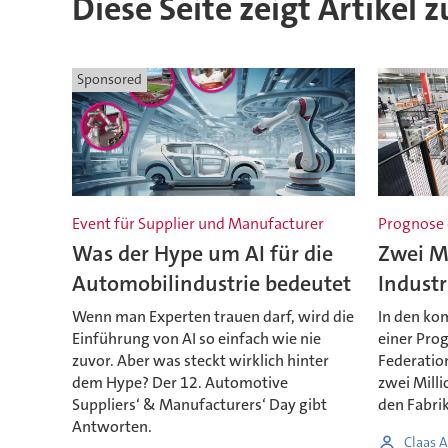
Diese Seite zeigt Artikel
Sponsored
Event für Supplier und Manufacturer
Prognose 
Was der Hype um AI für die
Zwei M
Automobilindustrie bedeutet
Industr
Wenn man Experten trauen darf, wird die
In den ko
Einführung von AI so einfach wie nie
einer Prog
zuvor. Aber was steckt wirklich hinter
Federation
dem Hype? Der 12. Automotive
zwei Milli
Suppliers‘ & Manufacturers‘ Day gibt
den Fabrik
Antworten.
Claas A