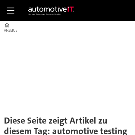
Home
ANZEIGE
ANZEIGE
Tag:
automotive
testing
expo
Diese Seite zeigt Artikel zu
diesem Tag: automotive testing