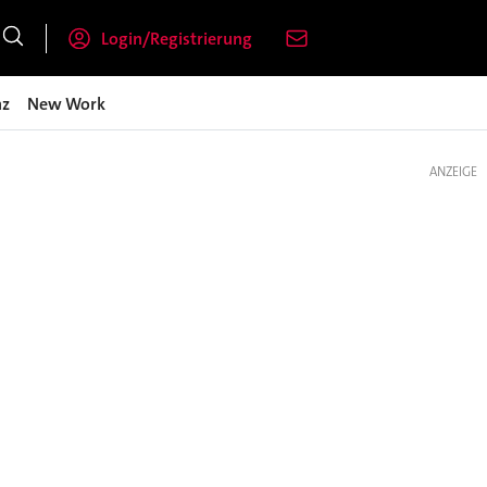
Login/Registrierung
nz
New Work
ANZEIGE