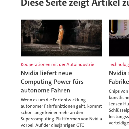
Diese Seite zeigt Artikel 
Kooperationen mit der Autoindustrie
Technolog
Nvidia liefert neue
Nvidia 
Computing-Power fürs
Fabrike
autonome Fahren
Chips von
künstliche
Wenn es um die Fortentwicklung
Jensen Hu
autonomer Fahrfunktionen geht, kommt
Schlüssel
schon lange keiner mehr an den
leistungs
Supercomputing-Plattformen von Nvidia
verteidige
vorbei. Auf der diesjährigen GTC