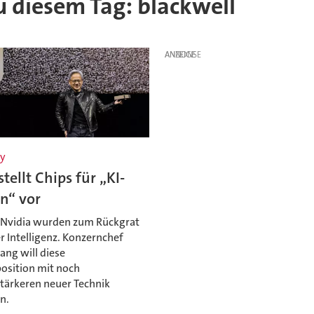
zu diesem Tag: blackwell
ANZEIGE
y
stellt Chips für „KI-
n“ vor
 Nvidia wurden zum Rückgrat
r Intelligenz. Konzernchef
ang will diese
position mit noch
stärkeren neuer Technik
n.