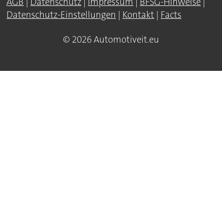
AGB
|
Datenschutz
|
Impressum
|
BFSG-Hinweise
|
Datenschutz-Einstellungen
|
Kontakt
|
Facts
© 2026 Automotiveit.eu